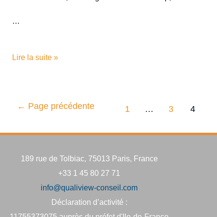
…
Lire la suite »
←
Page précédente
1
…
3
4
189 rue de Tolbiac, 75013 Paris, France
+33 1 45 80 27 71
info@qualiview-conseil.com
Déclaration d’activité :
11755373075 auprès du préfet d'Ile-de-France