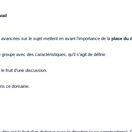
vail
s avancées sur le sujet mettent en avant l’importance de la
place du d
e groupe avec des caractéristiques, qu’il s’agit de définir.
re le fruit d’une discussion.
ns ce domaine.
n-être est le fruit d’un dialogue avec la direction (« co-construction»)