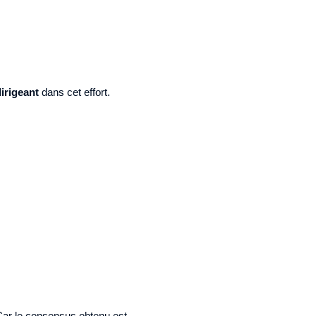
irigeant
dans cet effort.
. Car le consensus obtenu est