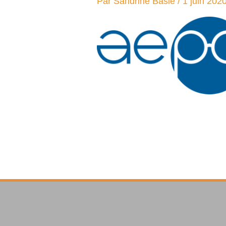
Par
Sandrine Baslé
/
1 juin 202