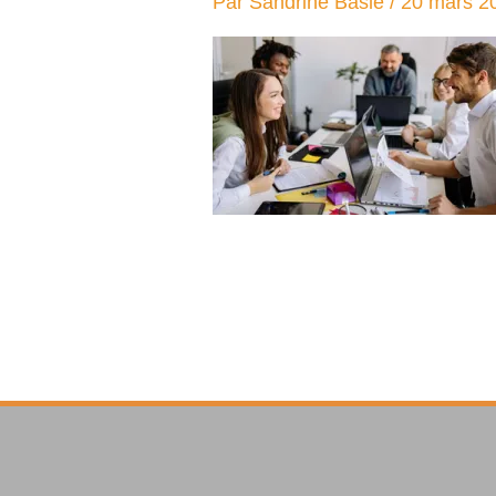
Par
Sandrine Baslé
/
20 mars 2