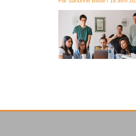
Par
Sandrine Baslé
/
18 avril 2