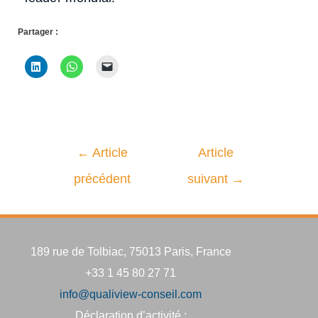
Partager :
←
Article
Article
précédent
suivant
→
189 rue de Tolbiac, 75013 Paris, France
+33 1 45 80 27 71
info@qualiview-conseil.com
Déclaration d’activité :