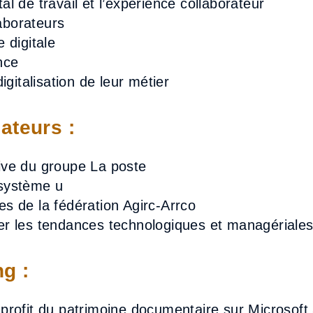
al de travail et l’expérience collaborateur
aborateurs
 digitale
nce
igitalisation de leur métier
ateurs :
ive du groupe La poste
 système u
es de la fédération Agirc-Arrco
er les tendances technologiques et managériales 
g :
 profit du patrimoine documentaire sur Microsoft