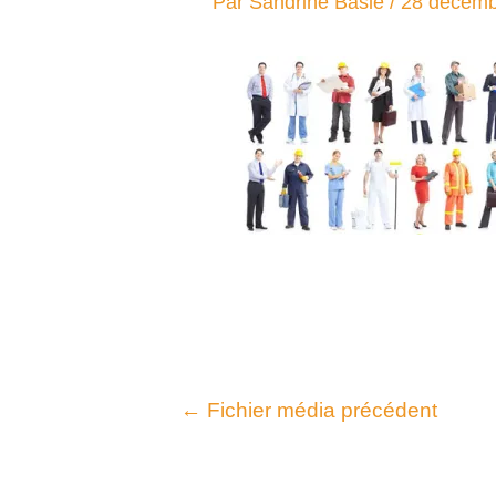
Par
Sandrine Baslé
/
28 décemb
←
Fichier média précédent