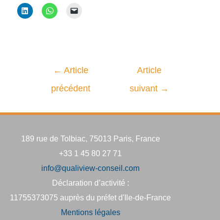
←
Article
Article
précédent
suivant
→
189 rue de Tolbiac, 75013 Paris, France
+33 1 45 80 27 71
info@qualiview-conseil.com
Déclaration d’activité :
11755373075 auprès du préfet d'Ile-de-France
Mentions légales