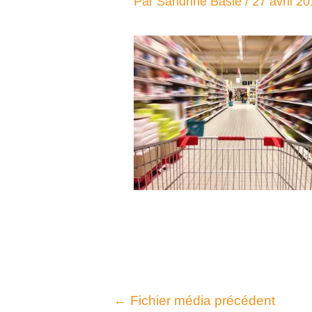
Par
Sandrine Baslé
/
27 avril 2
←
Fichier média précédent