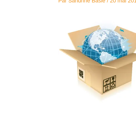
Par
Sandrine Baslé
/
20 mai 20